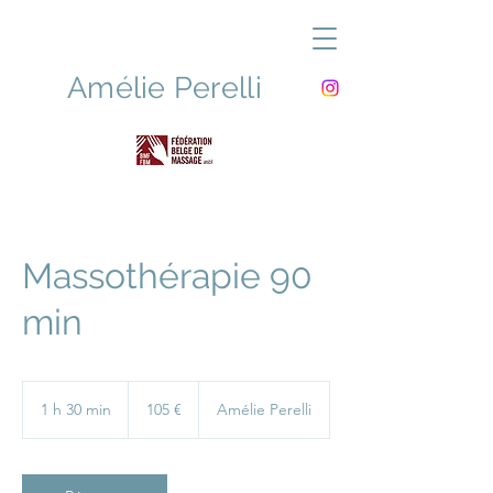
Amélie Perelli
Massothérapeute & Réflexologue
Massothérapie 90
min
105
euros
1 h 30 min
1
105 €
Amélie Perelli
3
0
m